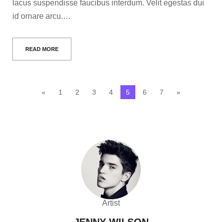
lacus suspendisse faucibus interdum. Velit egestas dui
id ornare arcu.…
READ MORE
«
1
2
3
4
5
6
7
»
Artist
JENNY WILSON