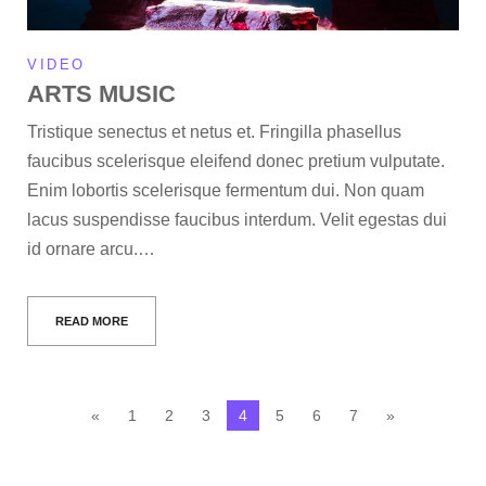
VIDEO
ARTS MUSIC
Tristique senectus et netus et. Fringilla phasellus
faucibus scelerisque eleifend donec pretium vulputate.
Enim lobortis scelerisque fermentum dui. Non quam
lacus suspendisse faucibus interdum. Velit egestas dui
id ornare arcu.…
READ MORE
«
1
2
3
4
5
6
7
»