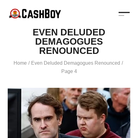
EVEN DELUDED
DEMAGOGUES
RENOUNCED
Home
Even Deluded Demagogues Renounced
/
/
Page 4